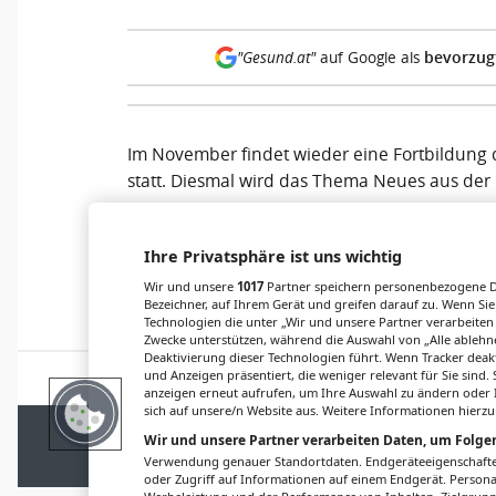
bevorzug
"Gesund.at"
auf Google als
Im November findet wieder eine Fortbildung 
statt. Diesmal wird das Thema Neues aus de
Referent:
OA Assoc.Prof. Priv.-Doz. Dr. Roland
Ihre Privatsphäre ist uns wichtig
Wir und unsere
1017
Partner speichern personenbezogene Da
Bezeichner, auf Ihrem Gerät und greifen darauf zu. Wenn Sie
Technologien die unter „Wir und unsere Partner verarbeiten
Zwecke unterstützen, während die Auswahl von „Alle ablehne
Deaktivierung dieser Technologien führt. Wenn Tracker deak
und Anzeigen präsentiert, die weniger relevant für Sie sind
anzeigen erneut aufrufen, um Ihre Auswahl zu ändern oder I
sich auf unsere/n Website aus. Weitere Informationen hierzu
IMPRESSUM
DATENSCHUTZ
BAFG
NUTZ
Wir und unsere Partner verarbeiten Daten, um Folgen
Verwendung genauer Standortdaten. Endgeräteeigenschaften 
© 2026
Gesund.at
– 
oder Zugriff auf Informationen auf einem Endgerät. Person