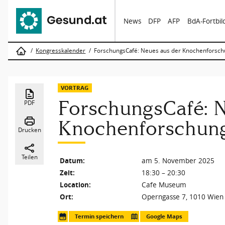
News
DFP
AFP
BdA-Fortbi
Kongresskalender
ForschungsCafé: Neues aus der Knochenforsch
VORTRAG
ForschungsCafé: N
PDF
Knochenforschun
Drucken
Teilen
Datum:
am 5. November 2025
Zeit:
18:30 – 20:30
Location:
Cafe Museum
Ort:
Operngasse 7, 1010 Wien
Termin speichern
Google Maps