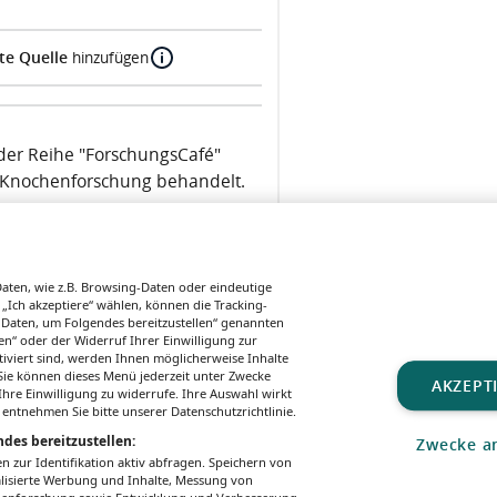
te Quelle
hinzufügen
der Reihe "ForschungsCafé"
r Knochenforschung behandelt.
 Kocijan
ten, wie z.B. Browsing-Daten oder eindeutige
 „Ich akzeptiere“ wählen, können die Tracking-
 Daten, um Folgendes bereitzustellen“ genannten
Nächste Veranstaltung
n“ oder der Widerruf Ihrer Einwilligung zur
tiviert sind, werden Ihnen möglicherweise Inhalte
. Sie können dieses Menü jederzeit unter Zwecke
AKZEPT
hre Einwilligung zu widerrufe. Ihre Auswahl wirkt
 entnehmen Sie bitte unserer Datenschutzrichtlinie.
UNGSBEDINGUNGEN
MEDIADATEN & TARIFE
PRESSE
ZWECKE ANZEIGEN
des bereitzustellen:
Zwecke a
zur Identifikation aktiv abfragen. Speichern von
All rights reserved – Patientenwissen:
MeinMed.at
alisierte Werbung und Inhalte, Messung von