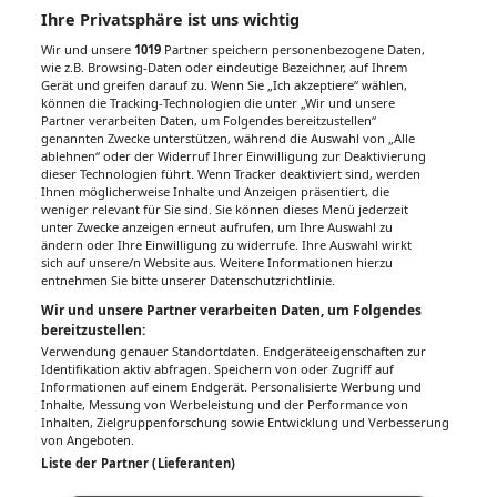
Ihre Privatsphäre ist uns wichtig
Links & Downloads
Wir und unsere
1019
Partner speichern personenbezogene Daten,
Kostenlos abonnieren
wie z.B. Browsing-Daten oder eindeutige Bezeichner, auf Ihrem
Gerät und greifen darauf zu. Wenn Sie „Ich akzeptiere“ wählen,
Anmeldung
können die Tracking-Technologien die unter „Wir und unsere
Partner verarbeiten Daten, um Folgendes bereitzustellen“
Programm
genannten Zwecke unterstützen, während die Auswahl von „Alle
ablehnen“ oder der Widerruf Ihrer Einwilligung zur Deaktivierung
dieser Technologien führt. Wenn Tracker deaktiviert sind, werden
Ihnen möglicherweise Inhalte und Anzeigen präsentiert, die
Nächste Veranstaltung
weniger relevant für Sie sind. Sie können dieses Menü jederzeit
unter Zwecke anzeigen erneut aufrufen, um Ihre Auswahl zu
ändern oder Ihre Einwilligung zu widerrufe. Ihre Auswahl wirkt
sich auf unsere/n Website aus. Weitere Informationen hierzu
entnehmen Sie bitte unserer Datenschutzrichtlinie.
PDF
Drucken
Teilen
Wir und unsere Partner verarbeiten Daten, um Folgendes
bereitzustellen:
Verwendung genauer Standortdaten. Endgeräteeigenschaften zur
Identifikation aktiv abfragen. Speichern von oder Zugriff auf
Informationen auf einem Endgerät. Personalisierte Werbung und
Inhalte, Messung von Werbeleistung und der Performance von
Inhalten, Zielgruppenforschung sowie Entwicklung und Verbesserung
IMPRESSUM
DATENSCHUTZ
BAFG
NUTZUNGSBEDINGUNGEN
MEDIADATEN & TARIFE
PRESSE
ZWECKE ANZEIGEN
von Angeboten.
Liste der Partner (Lieferanten)
© 2026
Gesund.at
– All rights reserved – Patientenwissen:
MeinMed.at