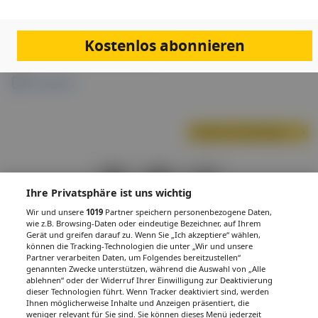
Simona Bota
Kostenlos abonnieren
Links & Downloads
Anmeldung
Nächste Veranstaltung
PDF
Drucken
Teilen
Ihre Privatsphäre ist uns wichtig
Wir und unsere
1019
Partner speichern personenbezogene Daten,
wie z.B. Browsing-Daten oder eindeutige Bezeichner, auf Ihrem
Gerät und greifen darauf zu. Wenn Sie „Ich akzeptiere“ wählen,
können die Tracking-Technologien die unter „Wir und unsere
Partner verarbeiten Daten, um Folgendes bereitzustellen“
genannten Zwecke unterstützen, während die Auswahl von „Alle
IMPRESSUM
DATENSCHUTZ
BAFG
NUTZUNGSBEDINGUNGEN
ablehnen“ oder der Widerruf Ihrer Einwilligung zur Deaktivierung
MEDIADATEN & TARIFE
PRESSE
ZWECKE ANZEIGEN
dieser Technologien führt. Wenn Tracker deaktiviert sind, werden
© 2026
Gesund.at
– All rights reserved – Patientenwissen:
MeinMed.at
Ihnen möglicherweise Inhalte und Anzeigen präsentiert, die
weniger relevant für Sie sind. Sie können dieses Menü jederzeit