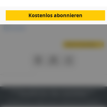
Wien
Kostenlos abonnieren
Links & Downloads
Anmeldung
Nächste Veranstaltung
PDF
Drucken
Teilen
IMPRESSUM
DATENSCHUTZ
BAFG
NUTZUNGSBEDINGUNGEN
MEDIADATEN & TARIFE
PRESSE
ZWECKE ANZEIGEN
© 2026
Gesund.at
– All rights reserved – Patientenwissen:
MeinMed.at