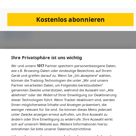
Links & Downloads
Kostenlos abonnieren
Anmeldung
Programm
Vorherige Veranstaltung
Nächste Veranstaltung
Ihre Privatsphäre ist uns wichtig
Wir und unsere
1017
Partner speichern personenbezogene Daten,
wie z.B. Browsing-Daten oder eindeutige Bezeichner, auf Ihrem
Gerät und greifen darauf zu. Wenn Sie „Ich akzeptiere“ wählen,
können die Tracking-Technologien die unter „Wir und unsere
PDF
Drucken
Teilen
Partner verarbeiten Daten, um Folgendes bereitzustellen“
genannten Zwecke unterstützen, während die Auswahl von „Alle
ablehnen“ oder der Widerruf Ihrer Einwilligung zur Deaktivierung
dieser Technologien führt. Wenn Tracker deaktiviert sind, werden
Ihnen möglicherweise Inhalte und Anzeigen präsentiert, die
weniger relevant für Sie sind. Sie können dieses Menü jederzeit
unter Zwecke anzeigen erneut aufrufen, um Ihre Auswahl zu
IMPRESSUM
DATENSCHUTZ
BAFG
NUTZUNGSBEDINGUNGEN
ändern oder Ihre Einwilligung zu widerrufe. Ihre Auswahl wirkt
MEDIADATEN & TARIFE
PRESSE
ZWECKE ANZEIGEN
sich auf unsere/n Website aus. Weitere Informationen hierzu
entnehmen Sie bitte unserer Datenschutzrichtlinie.
© 2026
Gesund.at
– All rights reserved – Patientenwissen:
MeinMed.at