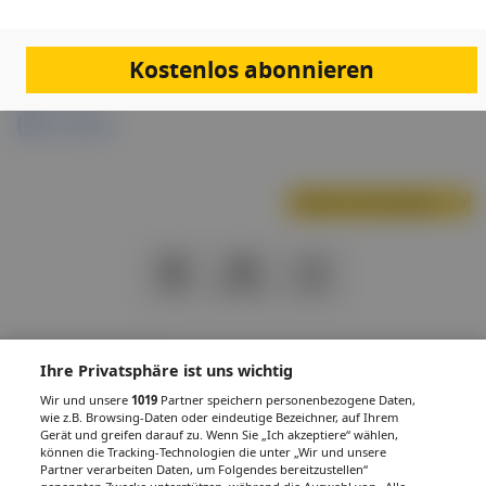
Links & Downloads
Kostenlos abonnieren
Programm
Anmeldung
Nächste Veranstaltung
PDF
Drucken
Teilen
Ihre Privatsphäre ist uns wichtig
Wir und unsere
1019
Partner speichern personenbezogene Daten,
IMPRESSUM
DATENSCHUTZ
BAFG
NUTZUNGSBEDINGUNGEN
wie z.B. Browsing-Daten oder eindeutige Bezeichner, auf Ihrem
MEDIADATEN & TARIFE
PRESSE
ZWECKE ANZEIGEN
Gerät und greifen darauf zu. Wenn Sie „Ich akzeptiere“ wählen,
können die Tracking-Technologien die unter „Wir und unsere
© 2026
Gesund.at
– All rights reserved – Patientenwissen:
MeinMed.at
Partner verarbeiten Daten, um Folgendes bereitzustellen“