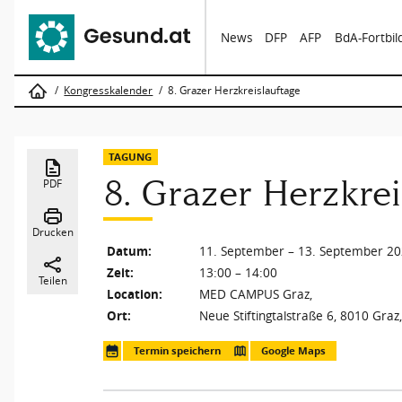
News
DFP
AFP
BdA-Fortbi
Kongresskalender
8. Grazer Herzkreislauftage
TAGUNG
8. Grazer Herzkrei
PDF
Drucken
Datum:
11. September – 13. September 2
Zeit:
13:00 – 14:00
Teilen
Location:
MED CAMPUS Graz,
Ort:
Neue Stiftingtalstraße 6, 8010 Graz
Termin speichern
Google Maps