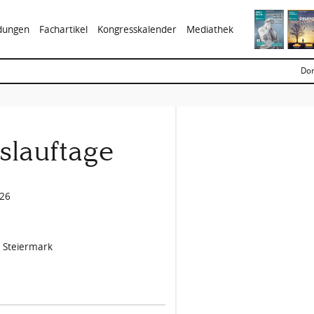
ldungen
Fachartikel
Kongresskalender
Mediathek
Don
slauftage
026
, Steiermark