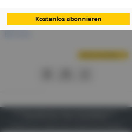
Links & Downloads
Kostenlos abonnieren
Programm
Anmeldung
Nächste Veranstaltung
PDF
Drucken
Teilen
IMPRESSUM
DATENSCHUTZ
BAFG
NUTZUNGSBEDINGUNGEN
MEDIADATEN & TARIFE
PRESSE
ZWECKE ANZEIGEN
© 2026
Gesund.at
– All rights reserved – Patientenwissen:
MeinMed.at