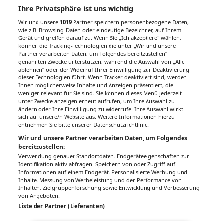
Ihre Privatsphäre ist uns wichtig
Links & Downloads
Wir und unsere
1019
Partner speichern personenbezogene Daten,
Kostenlos abonnieren
wie z.B. Browsing-Daten oder eindeutige Bezeichner, auf Ihrem
Gerät und greifen darauf zu. Wenn Sie „Ich akzeptiere“ wählen,
Information
können die Tracking-Technologien die unter „Wir und unsere
Partner verarbeiten Daten, um Folgendes bereitzustellen“
Anmeldung
genannten Zwecke unterstützen, während die Auswahl von „Alle
ablehnen“ oder der Widerruf Ihrer Einwilligung zur Deaktivierung
dieser Technologien führt. Wenn Tracker deaktiviert sind, werden
Ihnen möglicherweise Inhalte und Anzeigen präsentiert, die
Nächste Veranstaltung
weniger relevant für Sie sind. Sie können dieses Menü jederzeit
unter Zwecke anzeigen erneut aufrufen, um Ihre Auswahl zu
ändern oder Ihre Einwilligung zu widerrufe. Ihre Auswahl wirkt
sich auf unsere/n Website aus. Weitere Informationen hierzu
entnehmen Sie bitte unserer Datenschutzrichtlinie.
PDF
Drucken
Teilen
Wir und unsere Partner verarbeiten Daten, um Folgendes
bereitzustellen:
Verwendung genauer Standortdaten. Endgeräteeigenschaften zur
Identifikation aktiv abfragen. Speichern von oder Zugriff auf
Informationen auf einem Endgerät. Personalisierte Werbung und
Inhalte, Messung von Werbeleistung und der Performance von
Inhalten, Zielgruppenforschung sowie Entwicklung und Verbesserung
IMPRESSUM
DATENSCHUTZ
BAFG
NUTZUNGSBEDINGUNGEN
MEDIADATEN & TARIFE
PRESSE
ZWECKE ANZEIGEN
von Angeboten.
Liste der Partner (Lieferanten)
© 2026
Gesund.at
– All rights reserved – Patientenwissen:
MeinMed.at