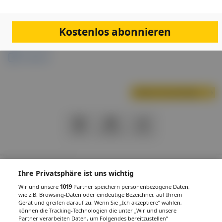
Links & Downloads
Kostenlos abonnieren
Anmeldung
Programm
Nächste Veranstaltung
PDF
Drucken
Teilen
Ihre Privatsphäre ist uns wichtig
Wir und unsere
1019
Partner speichern personenbezogene Daten,
IMPRESSUM
DATENSCHUTZ
BAFG
NUTZUNGSBEDINGUNGEN
wie z.B. Browsing-Daten oder eindeutige Bezeichner, auf Ihrem
MEDIADATEN & TARIFE
PRESSE
ZWECKE ANZEIGEN
Gerät und greifen darauf zu. Wenn Sie „Ich akzeptiere“ wählen,
können die Tracking-Technologien die unter „Wir und unsere
© 2026
Gesund.at
– All rights reserved – Patientenwissen:
MeinMed.at
Partner verarbeiten Daten, um Folgendes bereitzustellen“