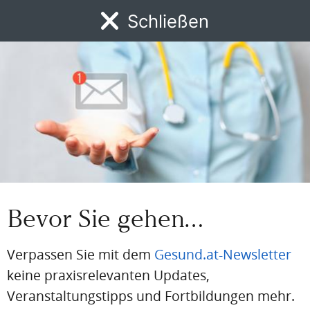
Google Maps
Schließen
bevorzugte Quelle
"Gesund.at"
auf Google als
hinzufügen
Themen sind:
Rheumatologie im Praxisalltag: Grundlagen zu
Diagnostik und Therapie
Bevor Sie gehen…
State of the Art: Bewährte und neue Therapien
Verpassen Sie mit dem
Gesund.at-Newsletter
keine praxisrelevanten Updates,
Innovationen und neue Horizonte
Veranstaltungstipps und Fortbildungen mehr.