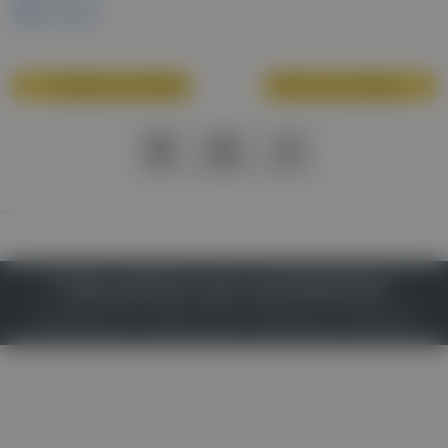
Programm
Vorherige Veranstaltung
Nächste Veranstaltung
PDF
Drucken
Teilen
IMPRESSUM
DATENSCHUTZ
BAFG
NUTZUNGSBEDINGUNGEN
MEDIADATEN & TARIFE
PRESSE
COOKIE EINSTELLUNGEN
© 2026
Gesund.at
– All rights reserved – Patientenwissen:
MeinMed.at