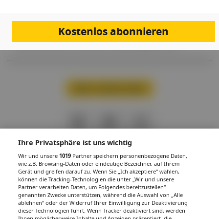
"Die Behandlung einer Spastizität nach Schlaganfall ist abhängig von
der Läsionshöhe – zerebral oder spinal – und von der Verteilung der
Spastizität über den Körper: fokal, multifokal, segmental und
generalisiert", hält Univ.-Prof.in Dr.in Michaela M. Pinter, Leiterin des
Kostenlos abonnieren
Departements für Klinische Neurowissenschaften und
Präventionsmedizin, Universität für Weiterbildung Krems, fest.
Mehr Inhalte laden
PDF
Drucken
Teilen
Ihre Privatsphäre ist uns wichtig
Wir und unsere
1019
Partner speichern personenbezogene Daten,
wie z.B. Browsing-Daten oder eindeutige Bezeichner, auf Ihrem
Gerät und greifen darauf zu. Wenn Sie „Ich akzeptiere“ wählen,
können die Tracking-Technologien die unter „Wir und unsere
IMPRESSUM
DATENSCHUTZ
BAFG
NUTZUNGSBEDINGUNGEN
Partner verarbeiten Daten, um Folgendes bereitzustellen“
MEDIADATEN & TARIFE
PRESSE
ZWECKE ANZEIGEN
genannten Zwecke unterstützen, während die Auswahl von „Alle
ablehnen“ oder der Widerruf Ihrer Einwilligung zur Deaktivierung
© 2026
Gesund.at
– All rights reserved – Patientenwissen:
MeinMed.at
dieser Technologien führt. Wenn Tracker deaktiviert sind, werden
Ihnen möglicherweise Inhalte und Anzeigen präsentiert, die