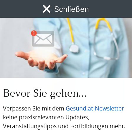
Neurowissenschaften und Präventionsmedizin,
Schließen
Universität für Weiterbildung Krems
Foto: © Mangione
Medizinische Expertise
Bevor Sie gehen…
Verpassen Sie mit dem
Gesund.at-Newsletter
keine praxisrelevanten Updates,
SERIE SPASTIZITÄT
Veranstaltungstipps und Fortbildungen mehr.
Hilfe bei Spastizität