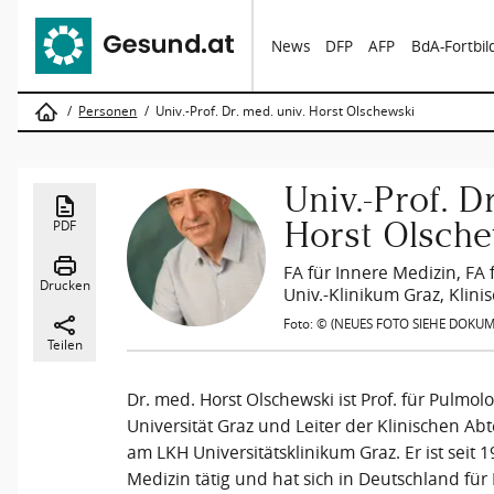
News
DFP
AFP
BdA-Fortbi
Personen
Univ.-Prof. Dr. med. univ. Horst Olschewski
Univ.-Prof. D
Horst Olsch
PDF
FA für Innere Medizin, FA
Drucken
Univ.-Klinikum Graz, Klini
Foto: © (NEUES FOTO SIEHE DOKUM
Teilen
Dr. med. Horst Olschewski ist Prof. für Pulmo
Universität Graz und Leiter der Klinischen A
am LKH Universitätsklinikum Graz. Er ist seit 1
Medizin tätig und hat sich in Deutschland für