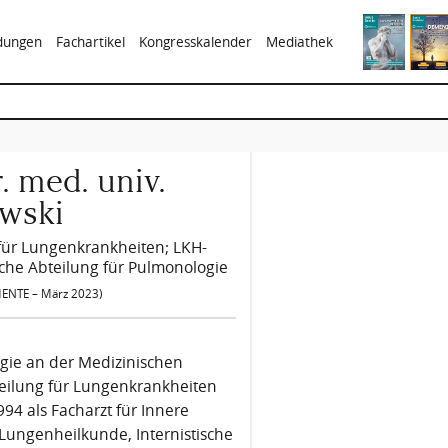
ldungen
Fachartikel
Kongresskalender
Mediathek
r. med. univ.
ewski
 für Lungenkrankheiten; LKH-
sche Abteilung für Pulmonologie
ENTE – März 2023)
logie an der Medizinischen
bteilung für Lungenkrankheiten
994 als Facharzt für Innere
 Lungenheilkunde, Internistische