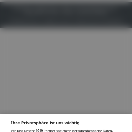
IMPRESSUM
DATENSCHUTZ
BAFG
NUTZUNGSBEDINGUNGEN
MEDIADATEN & TARIFE
PRESSE
ZWECKE ANZEIGEN
© 2026
Gesund.at
– All rights reserved – Patientenwissen:
MeinMed.at
Ihre Privatsphäre ist uns wichtig
Wir und unsere
1019
Partner speichern personenbezogene Daten,