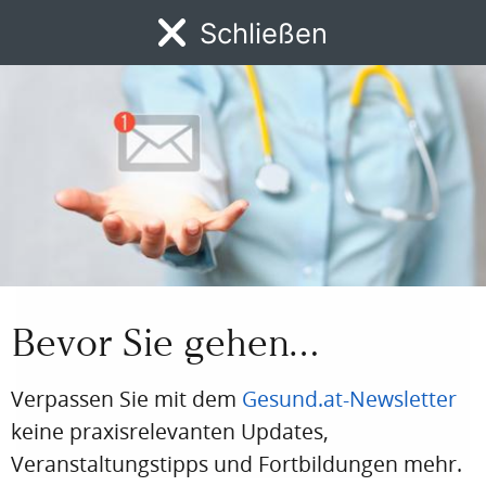
Osteoporosis Foundation.
Schließen
Gegenwärtig ist Prof. Dimai auch President Elect der
Österreichen Gesellschaft für Knochen- und
Mineralstoffwechsel, deren Präsident er auch in den
Jahren 2014-2016 war.
Medizinische Expertise
Bevor Sie gehen…
Verpassen Sie mit dem
Gesund.at-Newsletter
keine praxisrelevanten Updates,
Veranstaltungstipps und Fortbildungen mehr.