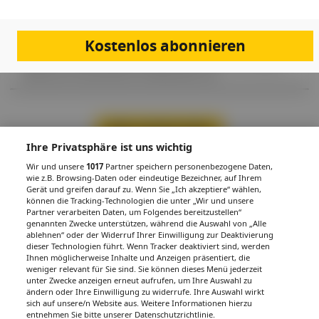
NIKOTIN
Zigarettenfilter: Kein protektiver Effekt
Tagtäglich werden leider immer noch Zigaretten geraucht und global
Kostenlos abonnieren
jede Minute etwa 8,5 Millionen filterhältige Zigarettenreste zum
Großteil in unserer Umwelt entsorgt. Die Filter stellen als häufigster
Plastikmüll ein beträchtliches Umweltproblem dar.
Mehr Inhalte laden
Ihre Privatsphäre ist uns wichtig
Wir und unsere
1017
Partner speichern personenbezogene Daten,
wie z.B. Browsing-Daten oder eindeutige Bezeichner, auf Ihrem
PDF
Drucken
Teilen
Gerät und greifen darauf zu. Wenn Sie „Ich akzeptiere“ wählen,
können die Tracking-Technologien die unter „Wir und unsere
Partner verarbeiten Daten, um Folgendes bereitzustellen“
genannten Zwecke unterstützen, während die Auswahl von „Alle
ablehnen“ oder der Widerruf Ihrer Einwilligung zur Deaktivierung
dieser Technologien führt. Wenn Tracker deaktiviert sind, werden
Ihnen möglicherweise Inhalte und Anzeigen präsentiert, die
weniger relevant für Sie sind. Sie können dieses Menü jederzeit
IMPRESSUM
DATENSCHUTZ
BAFG
NUTZUNGSBEDINGUNGEN
unter Zwecke anzeigen erneut aufrufen, um Ihre Auswahl zu
MEDIADATEN & TARIFE
PRESSE
ZWECKE ANZEIGEN
ändern oder Ihre Einwilligung zu widerrufe. Ihre Auswahl wirkt
sich auf unsere/n Website aus. Weitere Informationen hierzu
© 2026
Gesund.at
– All rights reserved – Patientenwissen:
MeinMed.at
entnehmen Sie bitte unserer Datenschutzrichtlinie.