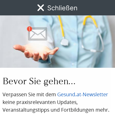
Prim. em. MR Dr. Kurt
Schließen
Aigner
Facharzt für Pneumologie in Linz
Foto: © privat
Autor:in
Bevor Sie gehen…
Verpassen Sie mit dem
Gesund.at-Newsletter
keine praxisrelevanten Updates,
Veranstaltungstipps und Fortbildungen mehr.