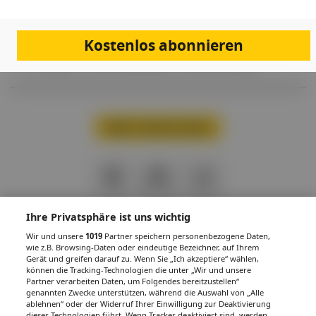
als auch in der Indikation Adipositas zugelassen. Der Arzneistoff
befindet sich seit Juni 2024 in der Durchstechflasche am Markt und –
ganz neu – seit November auch als Pen. Bei der entsprechenden
Therapie handelt es sich allerdings um keine Kassenleistung. Die
Kostenlos abonnieren
in
in
Verfügbarkeit ist laut OÄ Priv.-Doz.
Dr.
Johanna Brix aber eine gute.
Wir befragten sie zu den Studiendaten und Praxiserfahrungen.
Mehr Inhalte laden
PDF
Drucken
Teilen
Ihre Privatsphäre ist uns wichtig
Wir und unsere
1019
Partner speichern personenbezogene Daten,
wie z.B. Browsing-Daten oder eindeutige Bezeichner, auf Ihrem
Gerät und greifen darauf zu. Wenn Sie „Ich akzeptiere“ wählen,
IMPRESSUM
DATENSCHUTZ
BAFG
NUTZUNGSBEDINGUNGEN
können die Tracking-Technologien die unter „Wir und unsere
MEDIADATEN & TARIFE
PRESSE
ZWECKE ANZEIGEN
Partner verarbeiten Daten, um Folgendes bereitzustellen“
genannten Zwecke unterstützen, während die Auswahl von „Alle
© 2026
Gesund.at
– All rights reserved – Patientenwissen:
MeinMed.at
ablehnen“ oder der Widerruf Ihrer Einwilligung zur Deaktivierung
dieser Technologien führt. Wenn Tracker deaktiviert sind, werden