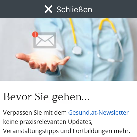
Wienerberg
Schließen
Foto: © Johanna Brix
Autor:in
Bevor Sie gehen…
Verpassen Sie mit dem
Gesund.at-Newsletter
WORDRAP-INTERVIEW
Duale GIP/GLP-1-Rezeptor-Agonisten als
keine praxisrelevanten Updates,
neue Therapieoption
Veranstaltungstipps und Fortbildungen mehr.
Tirzepatid ist in Österreich seit 2023 sowohl in der Indikation Diabetes