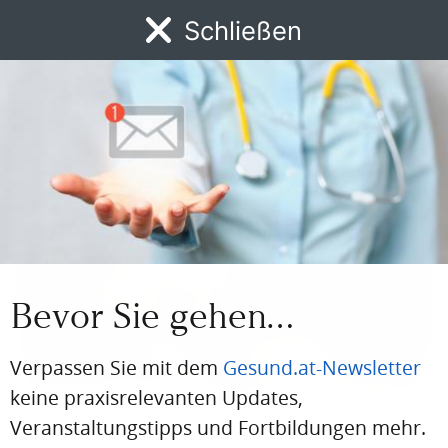
Dr. Matthias Sandhofer
Schließen
Dermatologe, Lipödem- und Venenspezialist in Wien
Foto: © privat
Medizinische Expertise
Bevor Sie gehen…
Verpassen Sie mit dem
Gesund.at-Newsletter
keine praxisrelevanten Updates,
INTERVIEW
Veranstaltungstipps und Fortbildungen mehr.
Lipohyperplasia dolorosa – ein verkanntes