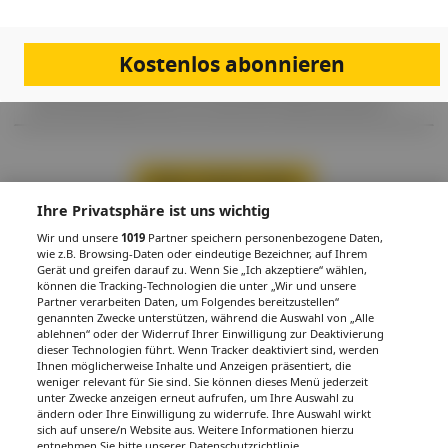
Krankheitsbild
Rund 200.000 Frauen leiden in Österreich an einem Lipödem
(Lipohyperplasia dolorosa), einer Erkrankung des Strukturfettes, die
Kostenlos abonnieren
fälschlicherweise immer noch oft als Erkrankung des metabolischen
Speicherfettes interpretiert wird. Eine Diagnose wäre aber essenziell,
da die Behandlung von jener der klassischen Adipositas abweicht.
Mehr Inhalte laden
Ihre Privatsphäre ist uns wichtig
Wir und unsere
1019
Partner speichern personenbezogene Daten,
wie z.B. Browsing-Daten oder eindeutige Bezeichner, auf Ihrem
PDF
Drucken
Teilen
Gerät und greifen darauf zu. Wenn Sie „Ich akzeptiere“ wählen,
können die Tracking-Technologien die unter „Wir und unsere
Partner verarbeiten Daten, um Folgendes bereitzustellen“
genannten Zwecke unterstützen, während die Auswahl von „Alle
ablehnen“ oder der Widerruf Ihrer Einwilligung zur Deaktivierung
dieser Technologien führt. Wenn Tracker deaktiviert sind, werden
Ihnen möglicherweise Inhalte und Anzeigen präsentiert, die
weniger relevant für Sie sind. Sie können dieses Menü jederzeit
IMPRESSUM
DATENSCHUTZ
BAFG
NUTZUNGSBEDINGUNGEN
MEDIADATEN & TARIFE
PRESSE
ZWECKE ANZEIGEN
unter Zwecke anzeigen erneut aufrufen, um Ihre Auswahl zu
ändern oder Ihre Einwilligung zu widerrufe. Ihre Auswahl wirkt
© 2026
Gesund.at
– All rights reserved – Patientenwissen:
MeinMed.at
sich auf unsere/n Website aus. Weitere Informationen hierzu
entnehmen Sie bitte unserer Datenschutzrichtlinie.