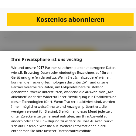
AFP-Praxiswissen: Das Spurenelement
Selen
In dieser Fortbildung erfahren Sie Wissenswertes zu den chemischen
Kostenlos abonnieren
Grundlagen des Mikronährstoffs, zur Labordiagnostik und zum
therapeutischen Einsatz in der Praxis.
Mehr Inhalte laden
Ihre Privatsphäre ist uns wichtig
Wir und unsere
1017
Partner speichern personenbezogene Daten,
wie z.B. Browsing-Daten oder eindeutige Bezeichner, auf Ihrem
Gerät und greifen darauf zu. Wenn Sie „Ich akzeptiere“ wählen,
PDF
Drucken
Teilen
können die Tracking-Technologien die unter „Wir und unsere
Partner verarbeiten Daten, um Folgendes bereitzustellen“
genannten Zwecke unterstützen, während die Auswahl von „Alle
ablehnen“ oder der Widerruf Ihrer Einwilligung zur Deaktivierung
dieser Technologien führt. Wenn Tracker deaktiviert sind, werden
Ihnen möglicherweise Inhalte und Anzeigen präsentiert, die
weniger relevant für Sie sind. Sie können dieses Menü jederzeit
IMPRESSUM
DATENSCHUTZ
BAFG
NUTZUNGSBEDINGUNGEN
unter Zwecke anzeigen erneut aufrufen, um Ihre Auswahl zu
MEDIADATEN & TARIFE
PRESSE
ZWECKE ANZEIGEN
ändern oder Ihre Einwilligung zu widerrufe. Ihre Auswahl wirkt
sich auf unsere/n Website aus. Weitere Informationen hierzu
© 2026
Gesund.at
– All rights reserved – Patientenwissen:
MeinMed.at
entnehmen Sie bitte unserer Datenschutzrichtlinie.