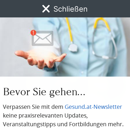
Dipl.-Biol. Dr. rer. nat.
Schließen
Günther Stoll
Foto: © privat
Autor:in
Bevor Sie gehen…
Verpassen Sie mit dem
Gesund.at-Newsletter
keine praxisrelevanten Updates,
Veranstaltungstipps und Fortbildungen mehr.
FORTBILDUNG