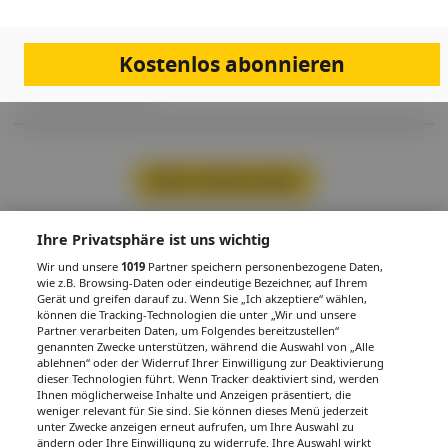
Bei Verdacht auf eine Berufskrankheit muss von jeder Ärzt:in eine
Verdachtsmeldung an den zuständigen Unfallversicherungsträger
übermittelt werden. Nur mit der Meldung ist die korrekte
Begutachtung, Einstufung und soziale Absicherung der geschädigten
Kostenlos abonnieren
Person möglich. Wir müssen in Österreich von einer hohen
Dunkelziffer ausgehen.
Mehr Inhalte laden
Ihre Privatsphäre ist uns wichtig
PDF
Drucken
Teilen
Wir und unsere
1019
Partner speichern personenbezogene Daten,
wie z.B. Browsing-Daten oder eindeutige Bezeichner, auf Ihrem
Gerät und greifen darauf zu. Wenn Sie „Ich akzeptiere“ wählen,
können die Tracking-Technologien die unter „Wir und unsere
Partner verarbeiten Daten, um Folgendes bereitzustellen“
genannten Zwecke unterstützen, während die Auswahl von „Alle
ablehnen“ oder der Widerruf Ihrer Einwilligung zur Deaktivierung
dieser Technologien führt. Wenn Tracker deaktiviert sind, werden
IMPRESSUM
DATENSCHUTZ
BAFG
NUTZUNGSBEDINGUNGEN
MEDIADATEN & TARIFE
PRESSE
Ihnen möglicherweise Inhalte und Anzeigen präsentiert, die
ZWECKE ANZEIGEN
weniger relevant für Sie sind. Sie können dieses Menü jederzeit
© 2026
Gesund.at
– All rights reserved – Patientenwissen:
MeinMed.at
unter Zwecke anzeigen erneut aufrufen, um Ihre Auswahl zu
ändern oder Ihre Einwilligung zu widerrufe. Ihre Auswahl wirkt