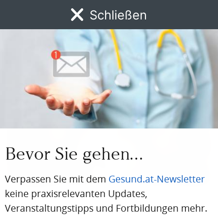
ÖGA-Präsident sowie Präsident der Österreichischen
Schließen
Akademie für Arbeitsmedizin und Prävention
Foto: © AAMP
Autor:in
Bevor Sie gehen…
Verpassen Sie mit dem
Gesund.at-Newsletter
keine praxisrelevanten Updates,
BERUFSKRANKHEITEN
Veranstaltungstipps und Fortbildungen mehr.
Arbeitsmedizin betrifft alle Ärzt:innen