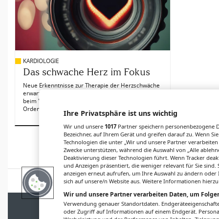
KARDIOLOGIE
Das schwache Herz im Fokus
Neue Erkenntnisse zur Therapie der Herzschwäche
erwartete das Publikum auch im vergangenen Jahr
beim "Herzinsuffizienz-Update", veranstaltet vom
Ordensklinikum der Elisabethinen in Linz.
Ihre Privatsphäre ist uns wichtig
Wir und unsere
1017
Partner speichern personenbezogene Da
Bezeichner, auf Ihrem Gerät und greifen darauf zu. Wenn Sie
Technologien die unter „Wir und unsere Partner verarbeiten
Zwecke unterstützen, während die Auswahl von „Alle ablehne
Mehr Inhalte laden
Deaktivierung dieser Technologien führt. Wenn Tracker deak
und Anzeigen präsentiert, die weniger relevant für Sie sind
anzeigen erneut aufrufen, um Ihre Auswahl zu ändern oder I
sich auf unsere/n Website aus. Weitere Informationen hierzu
Wir und unsere Partner verarbeiten Daten, um Folgen
IMPRESSUM
DATENSCHUTZ
BAFG
NUTZ
Verwendung genauer Standortdaten. Endgeräteeigenschaften 
oder Zugriff auf Informationen auf einem Endgerät. Person
© 2026
Gesund.at
– 