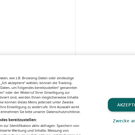
ten, wie z.B. Browsing-Daten oder eindeutige
 „Ich akzeptiere“ wählen, können die Tracking-
 Daten, um Folgendes bereitzustellen“ genannten
n“ oder der Widerruf Ihrer Einwilligung zur
tiviert sind, werden Ihnen möglicherweise Inhalte
. Sie können dieses Menü jederzeit unter Zwecke
AKZEPT
hre Einwilligung zu widerrufe. Ihre Auswahl wirkt
 entnehmen Sie bitte unserer Datenschutzrichtlinie.
des bereitzustellen:
Zwecke a
UNGSBEDINGUNGEN
MEDIADATEN & TARIFE
PRESSE
ZWECKE ANZEIGEN
zur Identifikation aktiv abfragen. Speichern von
alisierte Werbung und Inhalte, Messung von
All rights reserved – Patientenwissen:
MeinMed.at