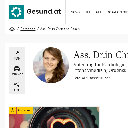
News
DFP
AFP
BdA-Fortbi
Personen
Ass. Dr.in Christina Pöschl
Ass. Dr.in Ch
PDF
Abteilung für Kardiologie,
Intensivmedizin, Ordenskl
Drucken
Foto: © Susanne Huber
Teilen
Autor:in