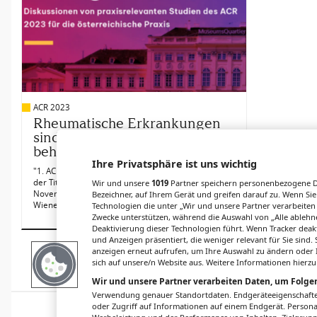
ACR 2023
Rheumatische Erkrankungen
sind immer besser
beherrschbar
Ihre Privatsphäre ist uns wichtig
"1. ACR goes Vienna – The Austrian Summit" lautete
der Titel der Veranstaltung, zu der sich am 23.
Wir und unsere
1019
Partner speichern personenbezogene Da
November 2023 zahlreiche Rheumatolog:innen im
Bezeichner, auf Ihrem Gerät und greifen darauf zu. Wenn Sie
Wiener MuseumsQuartier versammelten.
Technologien die unter „Wir und unsere Partner verarbeiten
Zwecke unterstützen, während die Auswahl von „Alle ablehne
Deaktivierung dieser Technologien führt. Wenn Tracker deak
und Anzeigen präsentiert, die weniger relevant für Sie sind
anzeigen erneut aufrufen, um Ihre Auswahl zu ändern oder I
sich auf unsere/n Website aus. Weitere Informationen hierzu
Mehr Inhalte laden
Wir und unsere Partner verarbeiten Daten, um Folgen
Verwendung genauer Standortdaten. Endgeräteeigenschaften 
oder Zugriff auf Informationen auf einem Endgerät. Person