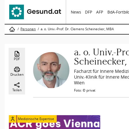
News
DFP
AFP
BdA-Fortbi
Personen
a. o. Univ.-Prof. Dr. Clemens Scheinecker, MBA
a. o. Univ.-P
Scheinecker
PDF
Facharzt für Innere Medizi
Drucken
Univ.-Klinik für Innere Med
Wien
Teilen
Foto: © privat
Medizinische Expertise