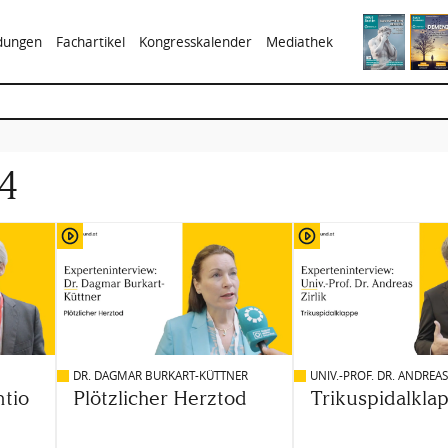
ldungen
Fachartikel
Kongresskalender
Mediathek
4
DR. DAGMAR BURKART-KÜTTNER
UNIV.-PROF. DR. ANDREAS
ntio
Plötzlicher Herztod
Trikuspidalkla