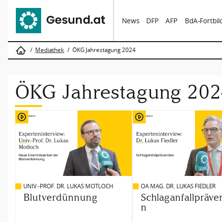
News
DFP
AFP
BdA-Fortbi
Mediathek
ÖKG Jahrestagung 2024
ÖKG Jahrestagung 202
UNIV.-PROF. DR. LUKAS MOTLOCH
OA MAG. DR. LUKAS FIEDLER
Blutverdünnung
Schlaganfallpräve
n