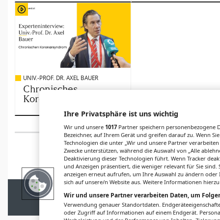
UNIV.-PROF. DR. AXEL BAUER
Chronisches
Koronarsyndrom
Ihre Privatsphäre ist uns wichtig
Wir und unsere
1017
Partner speichern personenbezogene Da
Bezeichner, auf Ihrem Gerät und greifen darauf zu. Wenn Sie
Technologien die unter „Wir und unsere Partner verarbeiten
Zwecke unterstützen, während die Auswahl von „Alle ablehne
Deaktivierung dieser Technologien führt. Wenn Tracker deak
und Anzeigen präsentiert, die weniger relevant für Sie sind
anzeigen erneut aufrufen, um Ihre Auswahl zu ändern oder I
sich auf unsere/n Website aus. Weitere Informationen hierzu
IMPRESSUM
DATENSCHUTZ
BAFG
NUTZ
Wir und unsere Partner verarbeiten Daten, um Folgen
Verwendung genauer Standortdaten. Endgeräteeigenschaften 
© 2026
Gesund.at
– 
oder Zugriff auf Informationen auf einem Endgerät. Person