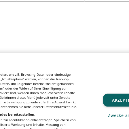
ten, wie z.B. Browsing-Daten oder eindeutige
 „Ich akzeptiere“ wählen, können die Tracking-
 Daten, um Folgendes bereitzustellen“ genannten
n“ oder der Widerruf Ihrer Einwilligung zur
tiviert sind, werden Ihnen möglicherweise Inhalte
. Sie können dieses Menü jederzeit unter Zwecke
AKZEPT
hre Einwilligung zu widerrufe. Ihre Auswahl wirkt
 entnehmen Sie bitte unserer Datenschutzrichtlinie.
UNGSBEDINGUNGEN
MEDIADATEN & TARIFE
PRESSE
ZWECKE ANZEIGEN
des bereitzustellen:
Zwecke a
zur Identifikation aktiv abfragen. Speichern von
All rights reserved – Patientenwissen:
MeinMed.at
alisierte Werbung und Inhalte, Messung von