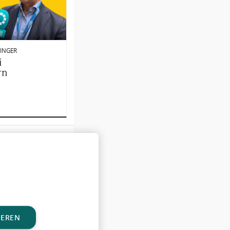
LINGER
i
rn
IEREN