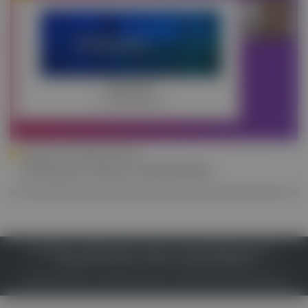
PRIV.-DOZ. DR. STEPHAN BLÜML
ACR goes Vienna: Vaskulitiden
IMPRESSUM
DATENSCHUTZ
BAFG
NUTZUNGSBEDINGUNGEN
MEDIADATEN & TARIFE
PRESSE
ZWECKE ANZEIGEN
© 2026
Gesund.at
– All rights reserved – Patientenwissen:
MeinMed.at