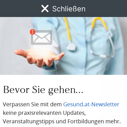
Schließen
MENÜ
News
DFP
AFP
BdA-Fortbildungen
Fachartikel
Kongresskale
UNIV.-PROF. DR. KLAUS MACHOLD
ACR goes Vienna: Osteoarthrose &
Schmerz
Bevor Sie gehen…
Verpassen Sie mit dem
Gesund.at-Newsletter
keine praxisrelevanten Updates,
Veranstaltungstipps und Fortbildungen mehr.