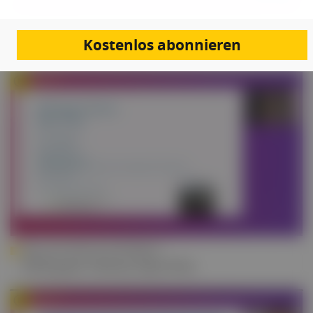
OA DR. GREGOR HOLAK
Kostenlos abonnieren
ACR goes Vienna: Rheumatoide Arthritis
PRIM. UNIV.-PROF. DR. KURT REDLICH
ACR goes Vienna: SpA/PsA